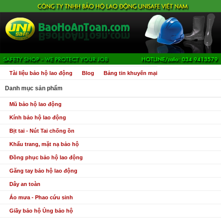
Tài liệu bảo hộ lao động
Blog
Bảng tin khuyến mại
Danh mục sản phẩm
Mũ bảo hộ lao động
Kính bảo hộ lao động
Bịt tai - Nút Tai chống ồn
Khẩu trang, mặt nạ bảo hộ
Đồng phục bảo hộ lao động
Găng tay bảo hộ lao động
Dây an toàn
Áo mưa - Phao cứu sinh
Giầy bảo hộ Ủng bảo hộ