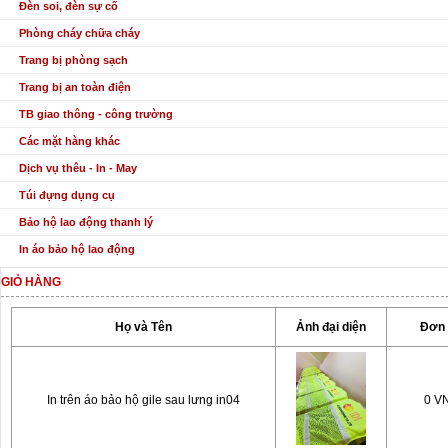
Đèn soi, đèn sự cố
Phòng cháy chữa cháy
Trang bị phòng sạch
Trang bị an toàn điện
TB giao thông - công trường
Các mặt hàng khác
Dịch vụ thêu - In - May
Túi đựng dụng cụ
Bảo hộ lao động thanh lý
In áo bảo hộ lao động
GIỎ HÀNG
Họ và Tên
Ảnh đại diện
Đơn 
In trên áo bảo hộ gile sau lưng in04
0 V