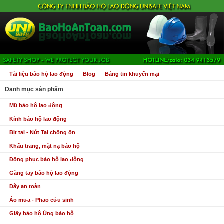
Tài liệu bảo hộ lao động
Blog
Bảng tin khuyến mại
Danh mục sản phẩm
Mũ bảo hộ lao động
Kính bảo hộ lao động
Bịt tai - Nút Tai chống ồn
Khẩu trang, mặt nạ bảo hộ
Đồng phục bảo hộ lao động
Găng tay bảo hộ lao động
Dây an toàn
Áo mưa - Phao cứu sinh
Giầy bảo hộ Ủng bảo hộ