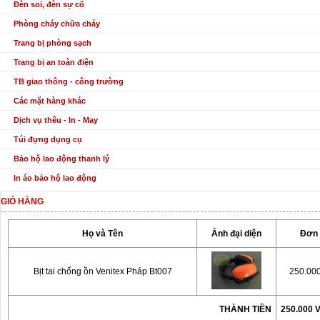
Đèn soi, đèn sự cố
Phòng cháy chữa cháy
Trang bị phòng sạch
Trang bị an toàn điện
TB giao thông - công trường
Các mặt hàng khác
Dịch vụ thêu - In - May
Túi đựng dụng cụ
Bảo hộ lao động thanh lý
In áo bảo hộ lao động
GIỎ HÀNG
Họ và Tên
Ảnh đại diện
Đơn 
Bịt tai chống ồn Venitex Pháp Bt007
250.00
THÀNH TIỀN
250.000 