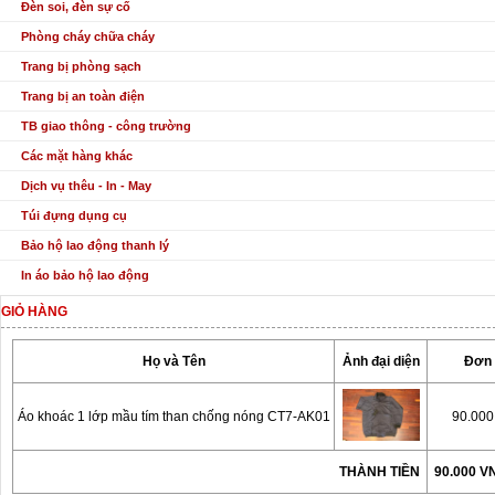
Đèn soi, đèn sự cố
Phòng cháy chữa cháy
Trang bị phòng sạch
Trang bị an toàn điện
TB giao thông - công trường
Các mặt hàng khác
Dịch vụ thêu - In - May
Túi đựng dụng cụ
Bảo hộ lao động thanh lý
In áo bảo hộ lao động
GIỎ HÀNG
Họ và Tên
Ảnh đại diện
Đơn 
Áo khoác 1 lớp mầu tím than chống nóng CT7-AK01
90.00
THÀNH TIỀN
90.000 V