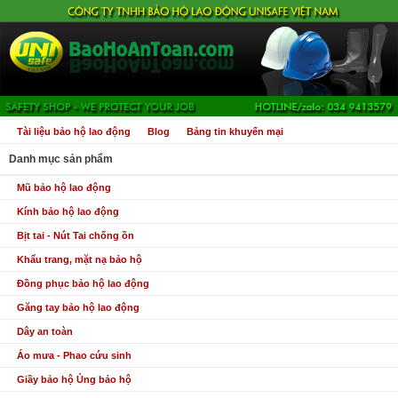
Tài liệu bảo hộ lao động
Blog
Bảng tin khuyến mại
Danh mục sản phẩm
Mũ bảo hộ lao động
Kính bảo hộ lao động
Bịt tai - Nút Tai chống ồn
Khẩu trang, mặt nạ bảo hộ
Đồng phục bảo hộ lao động
Găng tay bảo hộ lao động
Dây an toàn
Áo mưa - Phao cứu sinh
Giầy bảo hộ Ủng bảo hộ