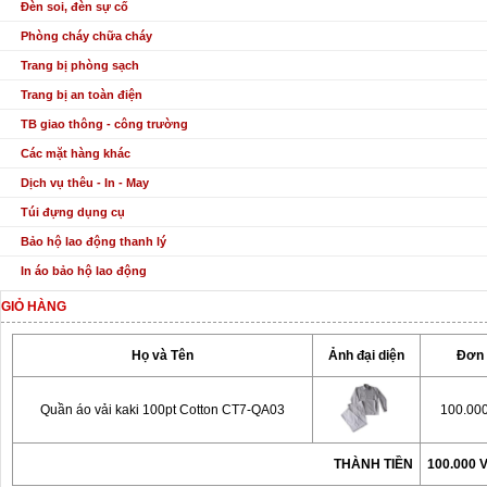
Đèn soi, đèn sự cố
Phòng cháy chữa cháy
Trang bị phòng sạch
Trang bị an toàn điện
TB giao thông - công trường
Các mặt hàng khác
Dịch vụ thêu - In - May
Túi đựng dụng cụ
Bảo hộ lao động thanh lý
In áo bảo hộ lao động
GIỎ HÀNG
Họ và Tên
Ảnh đại diện
Đơn 
Quần áo vải kaki 100pt Cotton CT7-QA03
100.00
THÀNH TIỀN
100.000 