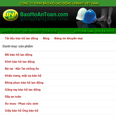
Tài liệu bảo hộ lao động
Blog
Bảng tin khuyến mại
Danh mục sản phẩm
Mũ bảo hộ lao động
Kính bảo hộ lao động
Bịt tai - Nút Tai chống ồn
Khẩu trang, mặt nạ bảo hộ
Đồng phục bảo hộ lao động
Găng tay bảo hộ lao động
Dây an toàn
Áo mưa - Phao cứu sinh
Giầy bảo hộ Ủng bảo hộ