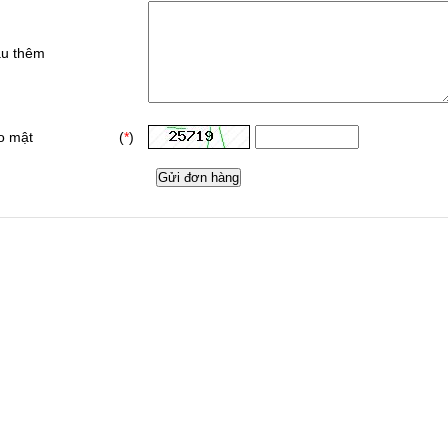
ầu thêm
o mật
(
*
)