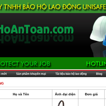
m mới
Sản phẩm khuyến mại
Tài liệu bảo hộ lao động
Blog
NG
Họ và Tên
Ảnh đại diện
Đơn giá