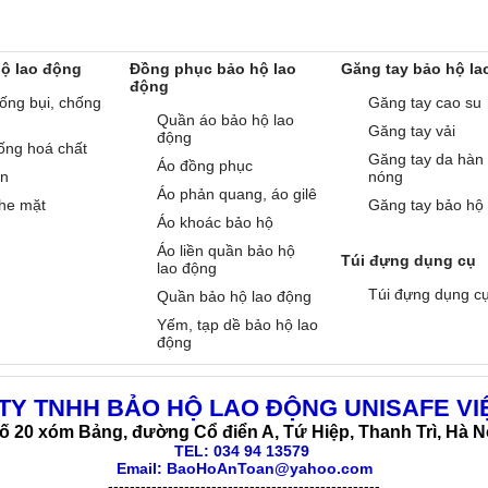
hộ lao động
Đồng phục bảo hộ lao
Găng tay bảo hộ la
động
ống bụi, chống
Găng tay cao su
Quần áo bảo hộ lao
Găng tay vải
động
ống hoá chất
Găng tay da hàn
Áo đồng phục
àn
nóng
Áo phản quang, áo gilê
he mặt
Găng tay bảo hộ
Áo khoác bảo hộ
Áo liền quần bảo hộ
Túi đựng dụng cụ
lao động
Túi đựng dụng c
Quần bảo hộ lao động
Yếm, tạp dề bảo hộ lao
động
TY TNHH BẢO HỘ LAO ĐỘNG UNISAFE VI
ố 20 xóm Bảng, đường Cổ điển A, Tứ Hiệp, Thanh Trì, Hà N
TEL:
034 94 13579
Email: BaoHoAnToan@yahoo.com
--------------------------------------------------