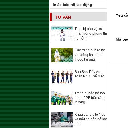
In áo bảo hộ lao động
Yêu c
TƯ VẤN
Thiết bị bảo vệ cá
nhân trong phòng thí
nghiệm
Mã bả
Các trang bị bảo hộ
lao động khi phun
thuốc trừ sâu
Bạn Đeo Dây An
Toàn Như Thế Nào
Trang bị bảo hộ lao
động PPE trên công
trường
Khẩu trang y tế N95
và mặt nạ bảo hộ lao
động