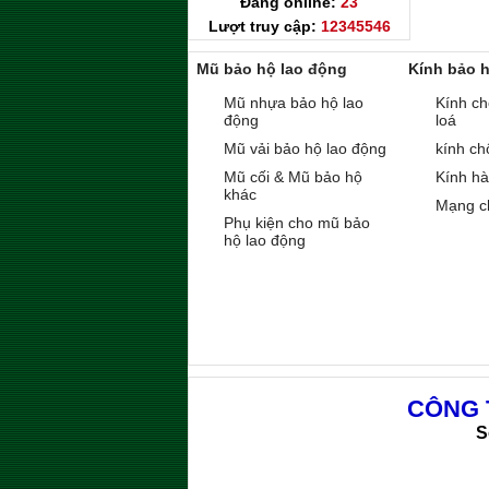
Đang online:
23
Lượt truy cập:
12345546
Mũ bảo hộ lao động
Kính bảo 
Mũ nhựa bảo hộ lao
Kính ch
động
loá
Mũ vải bảo hộ lao động
kính ch
Mũ cối & Mũ bảo hộ
Kính h
khác
Mạng c
Phụ kiện cho mũ bảo
hộ lao động
CÔNG 
S