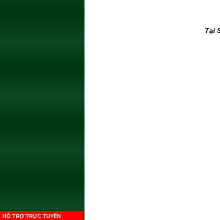
Tại 
HỖ TRỢ TRỰC TUYẾN