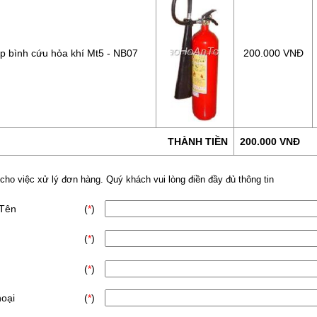
p bình cứu hỏa khí Mt5 - NB07
200.000 VNĐ
THÀNH TIỀN
200.000 VNĐ
 cho việc xử lý đơn hàng. Quý khách vui lòng điền đầy đủ thông tin
 Tên
(
*
)
(
*
)
(
*
)
hoại
(
*
)