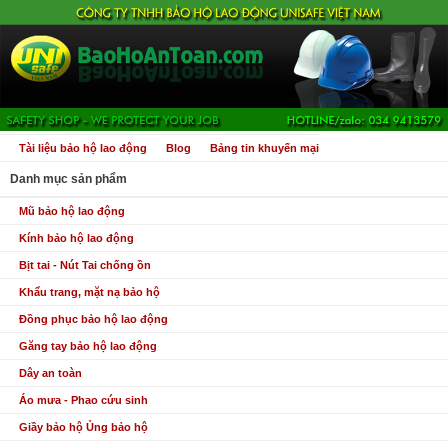
Tài liệu bảo hộ lao động
Blog
Bảng tin khuyến mại
Danh mục sản phẩm
Mũ bảo hộ lao động
Kính bảo hộ lao động
Bịt tai - Nút Tai chống ồn
Khẩu trang, mặt nạ bảo hộ
Đồng phục bảo hộ lao động
Găng tay bảo hộ lao động
Dây an toàn
Áo mưa - Phao cứu sinh
Giầy bảo hộ Ủng bảo hộ