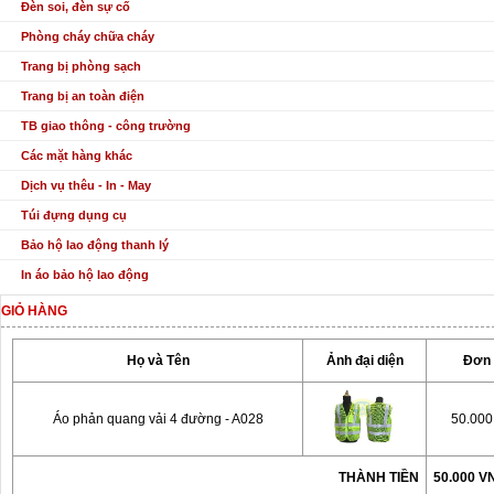
Đèn soi, đèn sự cố
Phòng cháy chữa cháy
Trang bị phòng sạch
Trang bị an toàn điện
TB giao thông - công trường
Các mặt hàng khác
Dịch vụ thêu - In - May
Túi đựng dụng cụ
Bảo hộ lao động thanh lý
In áo bảo hộ lao động
GIỎ HÀNG
Họ và Tên
Ảnh đại diện
Đơn 
Áo phản quang vải 4 đường - A028
50.00
THÀNH TIỀN
50.000 V