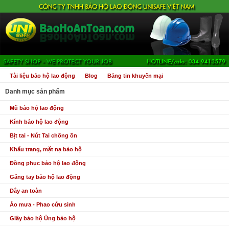
Tài liệu bảo hộ lao động
Blog
Bảng tin khuyến mại
Danh mục sản phẩm
Mũ bảo hộ lao động
Kính bảo hộ lao động
Bịt tai - Nút Tai chống ồn
Khẩu trang, mặt nạ bảo hộ
Đồng phục bảo hộ lao động
Găng tay bảo hộ lao động
Dây an toàn
Áo mưa - Phao cứu sinh
Giầy bảo hộ Ủng bảo hộ