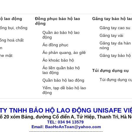
hộ lao động
Đồng phục bảo hộ lao
Găng tay bảo hộ la
động
ống bụi, chống
Găng tay cao su
Quần áo bảo hộ lao
Găng tay vải
động
ống hoá chất
Găng tay da hàn
Áo đồng phục
àn
nóng
Áo phản quang, áo gilê
he mặt
Găng tay bảo hộ
Áo khoác bảo hộ
Áo liền quần bảo hộ
Túi đựng dụng cụ
lao động
Túi đựng dụng c
Quần bảo hộ lao động
Yếm, tạp dề bảo hộ lao
động
TY TNHH BẢO HỘ LAO ĐỘNG UNISAFE VI
ố 20 xóm Bảng, đường Cổ điển A, Tứ Hiệp, Thanh Trì, Hà N
TEL:
034 94 13579
Email: BaoHoAnToan@yahoo.com
--------------------------------------------------