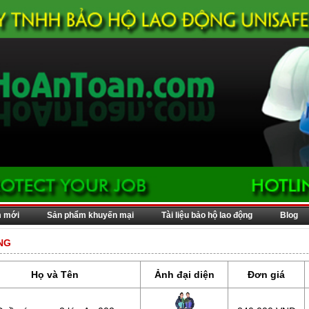
m mới
Sản phẩm khuyến mại
Tài liệu bảo hộ lao động
Blog
NG
Họ và Tên
Ảnh đại diện
Đơn giá