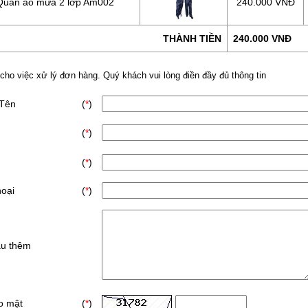
Quần áo mưa 2 lớp Am002
240.000 VNĐ
THÀNH TIỀN
240.000 VNĐ
 cho việc xử lý đơn hàng. Quý khách vui lòng điền đầy đủ thông tin
 Tên
(
*
)
(
*
)
(
*
)
hoại
(
*
)
ầu thêm
o mật
(
*
)