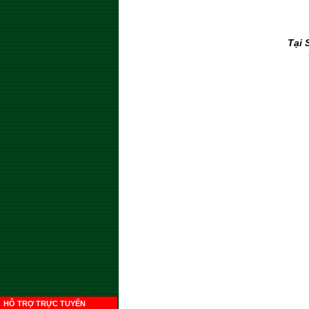
Tại 
HỖ TRỢ TRỰC TUYẾN