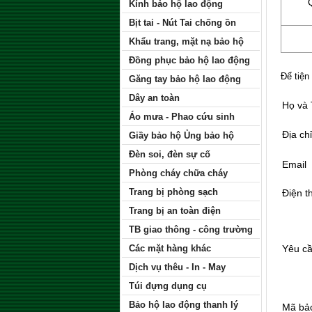
Kính bảo hộ lao động
Bịt tai - Nút Tai chống ồn
Khẩu trang, mặt nạ bảo hộ
Đồng phục bảo hộ lao động
Để tiện
Găng tay bảo hộ lao động
Dây an toàn
Họ và
Áo mưa - Phao cứu sinh
Địa chỉ
Giầy bảo hộ Ủng bảo hộ
Đèn soi, đèn sự cố
Email
Phòng cháy chữa cháy
Trang bị phòng sạch
Điện t
Trang bị an toàn điện
TB giao thông - công trường
Các mặt hàng khác
Yêu c
Dịch vụ thêu - In - May
Túi đựng dụng cụ
Bảo hộ lao động thanh lý
Mã bả