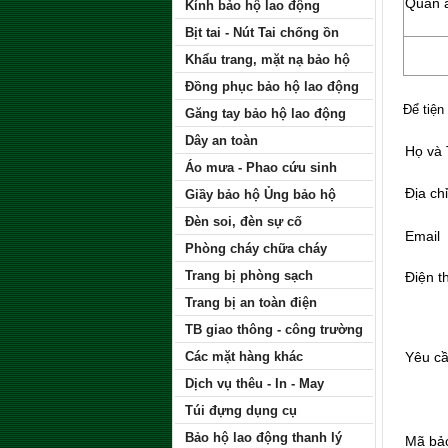
Quần á
Kính bảo hộ lao động
Bịt tai - Nút Tai chống ồn
Khẩu trang, mặt nạ bảo hộ
Đồng phục bảo hộ lao động
Để tiện
Găng tay bảo hộ lao động
Dây an toàn
Họ và
Áo mưa - Phao cứu sinh
Địa chỉ
Giầy bảo hộ Ủng bảo hộ
Đèn soi, đèn sự cố
Email
Phòng cháy chữa cháy
Trang bị phòng sạch
Điện t
Trang bị an toàn điện
TB giao thông - công trường
Các mặt hàng khác
Yêu c
Dịch vụ thêu - In - May
Túi đựng dụng cụ
Bảo hộ lao động thanh lý
Mã bả