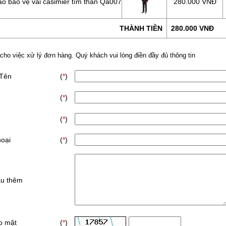
o bảo vệ vải casimier tím than Qa007
280.000 VNĐ
THÀNH TIỀN
280.000 VNĐ
 cho việc xử lý đơn hàng. Quý khách vui lòng điền đầy đủ thông tin
 Tên
(
*
)
(
*
)
(
*
)
hoại
(
*
)
ầu thêm
o mật
(
*
)