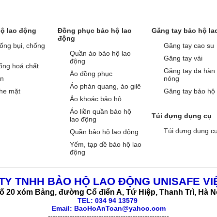
hộ lao động
Đồng phục bảo hộ lao
Găng tay bảo hộ la
động
ống bụi, chống
Găng tay cao su
Quần áo bảo hộ lao
Găng tay vải
động
ống hoá chất
Găng tay da hàn
Áo đồng phục
àn
nóng
Áo phản quang, áo gilê
he mặt
Găng tay bảo hộ
Áo khoác bảo hộ
Áo liền quần bảo hộ
Túi đựng dụng cụ
lao động
Túi đựng dụng c
Quần bảo hộ lao động
Yếm, tạp dề bảo hộ lao
động
TY TNHH BẢO HỘ LAO ĐỘNG UNISAFE VI
ố 20 xóm Bảng, đường Cổ điển A, Tứ Hiệp, Thanh Trì, Hà N
TEL:
034 94 13579
Email: BaoHoAnToan@yahoo.com
--------------------------------------------------