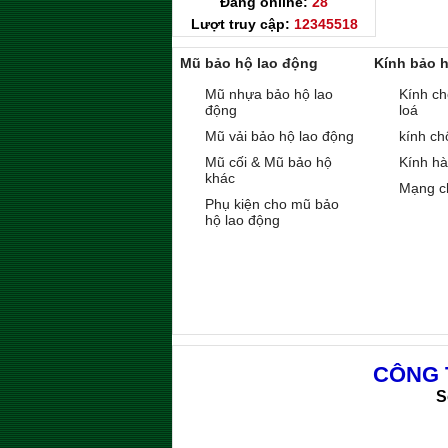
Đang online:
28
Lượt truy cập:
12345518
Mũ bảo hộ lao động
Kính bảo 
Mũ nhựa bảo hộ lao
Kính ch
động
loá
Mũ vải bảo hộ lao động
kính ch
Mũ cối & Mũ bảo hộ
Kính h
khác
Mạng c
Phụ kiện cho mũ bảo
hộ lao động
CÔNG 
S