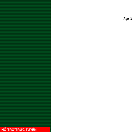
Tại 
HỖ TRỢ TRỰC TUYẾN