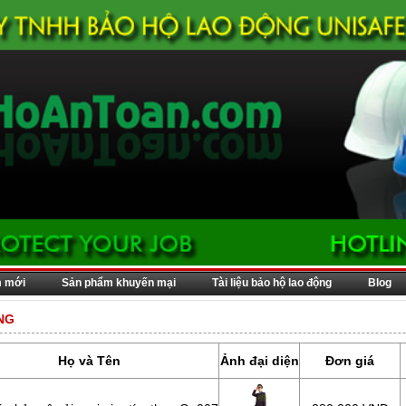
m mới
Sản phẩm khuyến mại
Tài liệu bảo hộ lao động
Blog
NG
Họ và Tên
Ảnh đại diện
Đơn giá