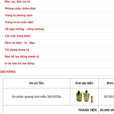
Đèn soi, đèn sự cố
Phòng cháy chữa cháy
Trang bị phòng sạch
Trang bị an toàn điện
TB giao thông - công trường
Các mặt hàng khác
Dịch vụ thêu - In - May
Túi đựng dụng cụ
Bảo hộ lao động thanh lý
In áo bảo hộ lao động
GIỎ HÀNG
Họ và Tên
Ảnh đại diện
Đơn 
Áo phản quang lưới kiểu 3M A025b
95.00
THÀNH TIỀN
95.000 V