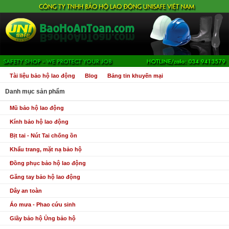
Tài liệu bảo hộ lao động
Blog
Bảng tin khuyến mại
Danh mục sản phẩm
Mũ bảo hộ lao động
Kính bảo hộ lao động
Bịt tai - Nút Tai chống ồn
Khẩu trang, mặt nạ bảo hộ
Đồng phục bảo hộ lao động
Găng tay bảo hộ lao động
Dây an toàn
Áo mưa - Phao cứu sinh
Giầy bảo hộ Ủng bảo hộ