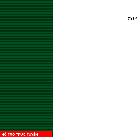
Tại 
HỖ TRỢ TRỰC TUYẾN