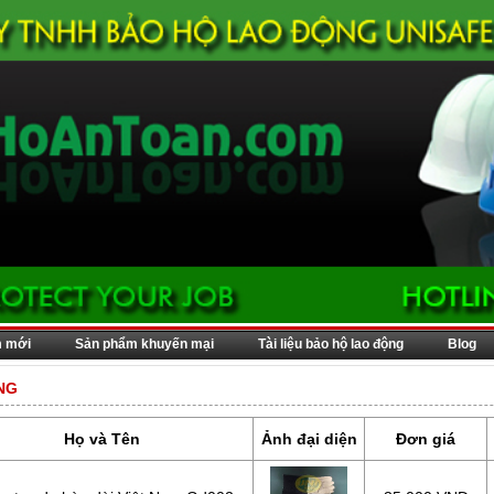
m mới
Sản phẩm khuyến mại
Tài liệu bảo hộ lao động
Blog
NG
Họ và Tên
Ảnh đại diện
Đơn giá