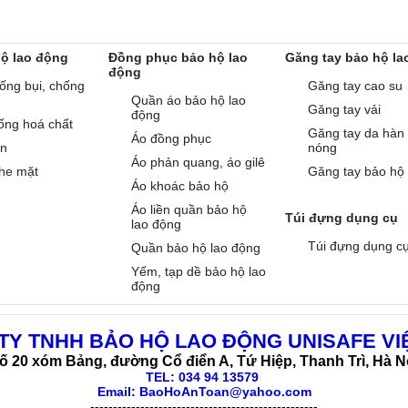
hộ lao động
Đồng phục bảo hộ lao
Găng tay bảo hộ la
động
ống bụi, chống
Găng tay cao su
Quần áo bảo hộ lao
Găng tay vải
động
ống hoá chất
Găng tay da hàn
Áo đồng phục
àn
nóng
Áo phản quang, áo gilê
he mặt
Găng tay bảo hộ
Áo khoác bảo hộ
Áo liền quần bảo hộ
Túi đựng dụng cụ
lao động
Túi đựng dụng c
Quần bảo hộ lao động
Yếm, tạp dề bảo hộ lao
động
TY TNHH BẢO HỘ LAO ĐỘNG UNISAFE VI
ố 20 xóm Bảng, đường Cổ điển A, Tứ Hiệp, Thanh Trì, Hà N
TEL:
034 94 13579
Email: BaoHoAnToan@yahoo.com
--------------------------------------------------