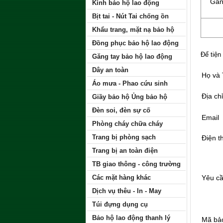
Găn
Kính bảo hộ lao động
Bịt tai - Nút Tai chống ồn
Khẩu trang, mặt nạ bảo hộ
Đồng phục bảo hộ lao động
Để tiện
Găng tay bảo hộ lao động
Dây an toàn
Họ và
Áo mưa - Phao cứu sinh
Địa chỉ
Giầy bảo hộ Ủng bảo hộ
Đèn soi, đèn sự cố
Email
Phòng cháy chữa cháy
Trang bị phòng sạch
Điện t
Trang bị an toàn điện
TB giao thông - công trường
Các mặt hàng khác
Yêu c
Dịch vụ thêu - In - May
Túi đựng dụng cụ
Bảo hộ lao động thanh lý
Mã bả