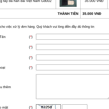
g tay da hàn dài Việt Nam Gd002
35.000 VNĐ
THÀNH TIỀN
35.000 VNĐ
 cho việc xử lý đơn hàng. Quý khách vui lòng điền đầy đủ thông tin
 Tên
(
*
)
(
*
)
(
*
)
hoại
(
*
)
ầu thêm
o mật
(
*
)