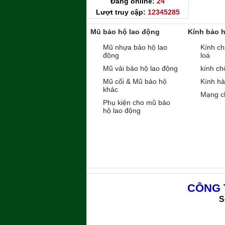
Đang online:
24
Lượt truy cập:
12345285
Mũ bảo hộ lao động
Kính bảo 
Mũ nhựa bảo hộ lao
Kính ch
động
loá
Mũ vải bảo hộ lao động
kính ch
Mũ cối & Mũ bảo hộ
Kính h
khác
Mạng c
Phụ kiện cho mũ bảo
hộ lao động
CÔNG 
S