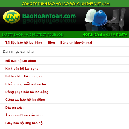
Tài liệu bảo hộ lao động
Blog
Bảng tin khuyến mại
Danh mục sản phẩm
Mũ bảo hộ lao động
Kính bảo hộ lao động
Bịt tai - Nút Tai chống ồn
Khẩu trang, mặt nạ bảo hộ
Đồng phục bảo hộ lao động
Găng tay bảo hộ lao động
Dây an toàn
Áo mưa - Phao cứu sinh
Giầy bảo hộ Ủng bảo hộ