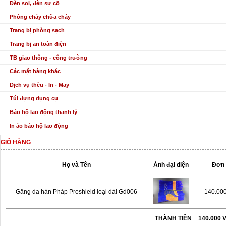
Đèn soi, đèn sự cố
Phòng cháy chữa cháy
Trang bị phòng sạch
Trang bị an toàn điện
TB giao thông - công trường
Các mặt hàng khác
Dịch vụ thêu - In - May
Túi đựng dụng cụ
Bảo hộ lao động thanh lý
In áo bảo hộ lao động
GIỎ HÀNG
Họ và Tên
Ảnh đại diện
Đơn 
Găng da hàn Pháp Proshield loại dài Gd006
140.00
THÀNH TIỀN
140.000 