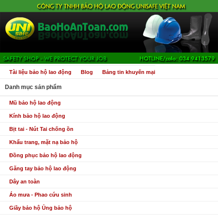
Tài liệu bảo hộ lao động
Blog
Bảng tin khuyến mại
Danh mục sản phẩm
Mũ bảo hộ lao động
Kính bảo hộ lao động
Bịt tai - Nút Tai chống ồn
Khẩu trang, mặt nạ bảo hộ
Đồng phục bảo hộ lao động
Găng tay bảo hộ lao động
Dây an toàn
Áo mưa - Phao cứu sinh
Giầy bảo hộ Ủng bảo hộ