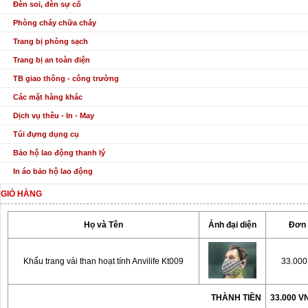
Đèn soi, đèn sự cố
Phòng cháy chữa cháy
Trang bị phòng sạch
Trang bị an toàn điện
TB giao thông - công trường
Các mặt hàng khác
Dịch vụ thêu - In - May
Túi đựng dụng cụ
Bảo hộ lao động thanh lý
In áo bảo hộ lao động
GIỎ HÀNG
Họ và Tên
Ảnh đại diện
Đơn 
Khẩu trang vải than hoạt tính Anvilife Kt009
33.00
THÀNH TIỀN
33.000 V