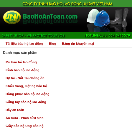
Tài liệu bảo hộ lao động
Blog
Bảng tin khuyến mại
Danh mục sản phẩm
Mũ bảo hộ lao động
Kính bảo hộ lao động
Bịt tai - Nút Tai chống ồn
Khẩu trang, mặt nạ bảo hộ
Đồng phục bảo hộ lao động
Găng tay bảo hộ lao động
Dây an toàn
Áo mưa - Phao cứu sinh
Giầy bảo hộ Ủng bảo hộ