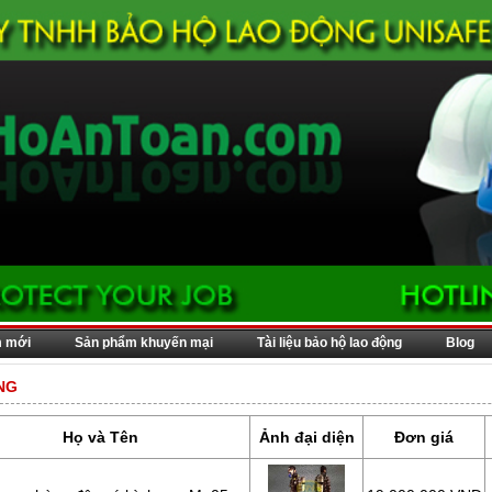
m mới
Sản phẩm khuyến mại
Tài liệu bảo hộ lao động
Blog
NG
Họ và Tên
Ảnh đại diện
Đơn giá