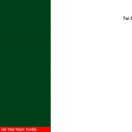
Tại 
HỖ TRỢ TRỰC TUYẾN