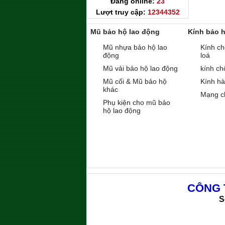
Đang online:
23
Lượt truy cập:
12344352
Mũ bảo hộ lao động
Kính bảo 
Mũ nhựa bảo hộ lao
Kính ch
động
loá
Mũ vải bảo hộ lao động
kính ch
Mũ cối & Mũ bảo hộ
Kính h
khác
Mạng c
Phụ kiện cho mũ bảo
hộ lao động
CÔNG 
S