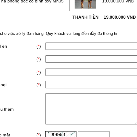
 nạ phòng độc có bình oxy Mn05
19.000.000 VNĐ
THÀNH TIỀN
19.000.000 VNĐ
 cho việc xử lý đơn hàng. Quý khách vui lòng điền đầy đủ thông tin
 Tên
(
*
)
(
*
)
(
*
)
hoại
(
*
)
ầu thêm
o mật
(
*
)