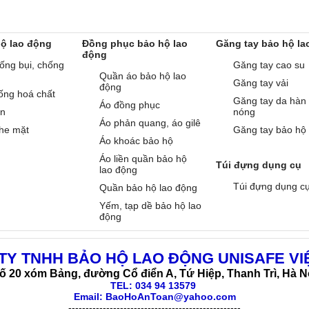
hộ lao động
Đồng phục bảo hộ lao
Găng tay bảo hộ la
động
ống bụi, chống
Găng tay cao su
Quần áo bảo hộ lao
Găng tay vải
động
ống hoá chất
Găng tay da hàn
Áo đồng phục
àn
nóng
Áo phản quang, áo gilê
he mặt
Găng tay bảo hộ
Áo khoác bảo hộ
Áo liền quần bảo hộ
Túi đựng dụng cụ
lao động
Túi đựng dụng c
Quần bảo hộ lao động
Yếm, tạp dề bảo hộ lao
động
TY TNHH BẢO HỘ LAO ĐỘNG UNISAFE VI
ố 20 xóm Bảng, đường Cổ điển A, Tứ Hiệp, Thanh Trì, Hà N
TEL:
034 94 13579
Email: BaoHoAnToan@yahoo.com
--------------------------------------------------