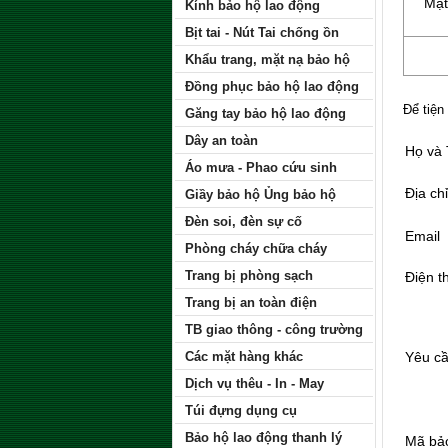
Mặt
Kính bảo hộ lao động
Bịt tai - Nút Tai chống ồn
Khẩu trang, mặt nạ bảo hộ
Đồng phục bảo hộ lao động
Để tiện
Găng tay bảo hộ lao động
Dây an toàn
Họ và
Áo mưa - Phao cứu sinh
Địa chỉ
Giầy bảo hộ Ủng bảo hộ
Đèn soi, đèn sự cố
Email
Phòng cháy chữa cháy
Trang bị phòng sạch
Điện t
Trang bị an toàn điện
TB giao thông - công trường
Các mặt hàng khác
Yêu c
Dịch vụ thêu - In - May
Túi đựng dụng cụ
Bảo hộ lao động thanh lý
Mã bả