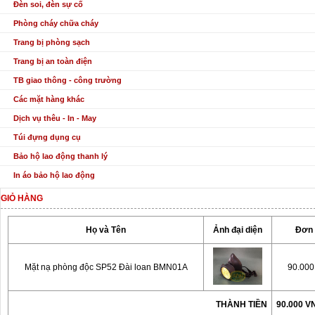
Đèn soi, đèn sự cố
Phòng cháy chữa cháy
Trang bị phòng sạch
Trang bị an toàn điện
TB giao thông - công trường
Các mặt hàng khác
Dịch vụ thêu - In - May
Túi đựng dụng cụ
Bảo hộ lao động thanh lý
In áo bảo hộ lao động
GIỎ HÀNG
Họ và Tên
Ảnh đại diện
Đơn 
Mặt nạ phòng độc SP52 Đài loan BMN01A
90.00
THÀNH TIỀN
90.000 V