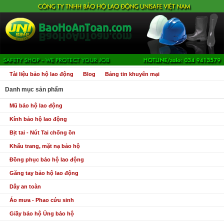
Tài liệu bảo hộ lao động
Blog
Bảng tin khuyến mại
Danh mục sản phẩm
Mũ bảo hộ lao động
Kính bảo hộ lao động
Bịt tai - Nút Tai chống ồn
Khẩu trang, mặt nạ bảo hộ
Đồng phục bảo hộ lao động
Găng tay bảo hộ lao động
Dây an toàn
Áo mưa - Phao cứu sinh
Giầy bảo hộ Ủng bảo hộ