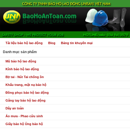
Tài liệu bảo hộ lao động
Blog
Bảng tin khuyến mại
Danh mục sản phẩm
Mũ bảo hộ lao động
Kính bảo hộ lao động
Bịt tai - Nút Tai chống ồn
Khẩu trang, mặt nạ bảo hộ
Đồng phục bảo hộ lao động
Găng tay bảo hộ lao động
Dây an toàn
Áo mưa - Phao cứu sinh
Giầy bảo hộ Ủng bảo hộ