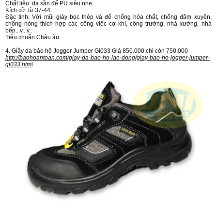
Chất liệu: da sần đế PU siêu nhẹ.
Kích cỡ: từ 37-44.
Đặc tính: Với mũi giày bọc thép và đế chống hóa chất, chống đâm xuyên,
chống nóng thích hợp các công việc cơ khí, công trường, nhà xưởng, nhà
bếp...v...v..
Tiêu chuẩn Châu âu.
4. Giầy da bảo hộ Jogger Jumper Gi033 Giá 850.000 chỉ còn 750.000
http://baohoantoan.com/giay-da-bao-ho-lao-dong/giay-bao-ho-jogger-jumper-
gi033.htm
l