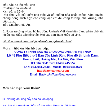
Mầu sắc: da lộn mầu đen.
Chất liệu: da lộn đế PU.
Kích cỡ: từ 39-44.
Đặc tính: Với mũi giày bọc thép và đế chống hóa chất, chống đâm xuyên,
chống nóng thích hợp các công việc cơ khí, công trường, nhà xưởng, nhà
bếp...v...v..
Tiêu Chuẩn Châu Âu.
5..Ngoài ra công ty bảo hộ lao động Unisafe Việt Nam hiện đang phân phối rất
nhiều loại Giầy bảo hộ khác. Mời các bạn tham khảo tại Link:
http://baohoantoan.com/giay-bao-ho-ung-bao-ho.html
Mọi chi tiết xin liên hệ trực tiếp:
CÔNG TY TNHH BẢO HỘ LAO ĐỘNG UNISAFE VIỆT NAM
Lô 48 Khu Biệt thự 3 Bán đảo Linh Đàm, Khu đô thị Linh Đàm,
Hoàng Liệt, Hoàng Mai, Hà Nội, Việt Nam
TEL: 04. 39413579 / 0466.745.552
FAX: 043. 941.2630 - Mobile: 0164 9413579
http://baohoantoan.com
Email: BaoHoAnToan@yahoo.com
Mời các bạn xem thêm:
>>
Những đôi ủng cấy bảo hộ lao động
>>
Ủng đi mưa nilon - bảo hộ lao động Unisafe Việt Nam