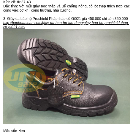
Kích cỡ: từ 37-43.
Đặc tính: Với mũi giày bọc thép và đế chống nóng, có lót thép thích hợp các
công việc cơ khí, công trường, nhà xưởng,
3. Giầy da bảo hộ Proshield Pháp thấp cổ Gi021 giá 450.000 chỉ còn 350.000
http://baohoantoan.com/giay-da-bao-ho-lao-dong/giay-bao-ho-proshield-thap-
co-gi021.html
Mầu sắc: đen