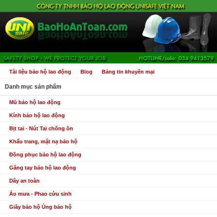
Tài liệu bảo hộ lao động
Blog
Bảng tin khuyến mại
Danh mục sản phẩm
Mũ bảo hộ lao động
Kính bảo hộ lao động
Bịt tai - Nút Tai chống ồn
Khẩu trang, mặt nạ bảo hộ
Đồng phục bảo hộ lao động
Găng tay bảo hộ lao động
Dây an toàn
Áo mưa - Phao cứu sinh
Giầy bảo hộ Ủng bảo hộ