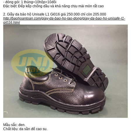
- đóng gói: 1 thùng=10hộp=10đôi
Đặc biệt: Đếp kếp chống dầu và khả năng chịu mài mòn rất cao
2. Giầy da bảo hộ Unisafe L1 Gi016 giá 250.000 chỉ còn 205.000
http://baohoantoan.com/giay-da-bao-ho-lao-dong/giay-da-bao-ho-unisafe-l1-
gi016.html
Mầu sắc: đen.
Chất liệu: da sần đế cao su.