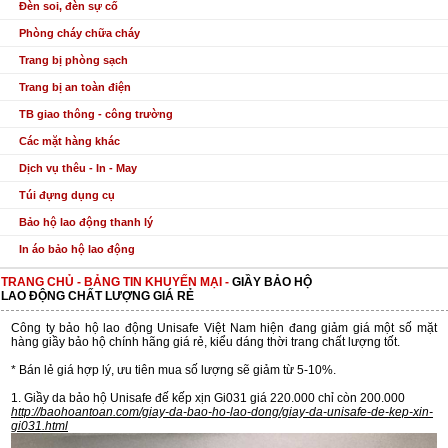
Đèn soi, đèn sự cố
Phòng cháy chữa cháy
Trang bị phòng sạch
Trang bị an toàn điện
TB giao thông - công trường
Các mặt hàng khác
Dịch vụ thêu - In - May
Túi đựng dụng cụ
Bảo hộ lao động thanh lý
In áo bảo hộ lao động
TRANG CHỦ
-
BẢNG TIN KHUYẾN MẠI
-
GIẦY BẢO HỘ
LAO ĐỘNG CHẤT LƯỢNG GIÁ RẺ
Công ty bảo hộ lao động Unisafe Việt Nam hiện đang giảm giá một số mặt
hàng giầy bảo hộ chính hãng giá rẻ, kiểu dáng thời trang chất lượng tốt.
* Bán lẻ giá hợp lý, ưu tiên mua số lượng sẽ giảm từ 5-10%.
1. Giầy da bảo hộ Unisafe đế kếp xịn Gi031 giá 220.000 chỉ còn 200.000
http://baohoantoan.com/giay-da-bao-ho-lao-dong/giay-da-unisafe-de-kep-xin-
gi031.html